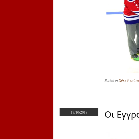
Posted in
Χόκεϋ επί 
Οι Εγγρ
17/10/2018