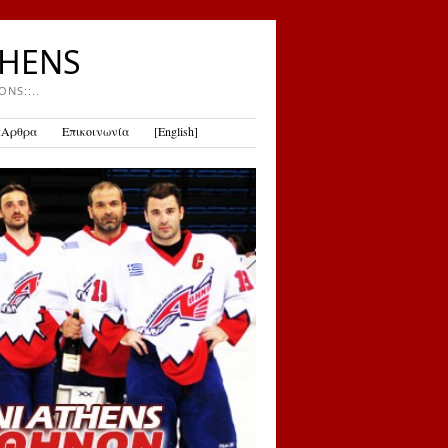
THENS
NS::..
::Αρθρα
Επικοινωνία
[English]