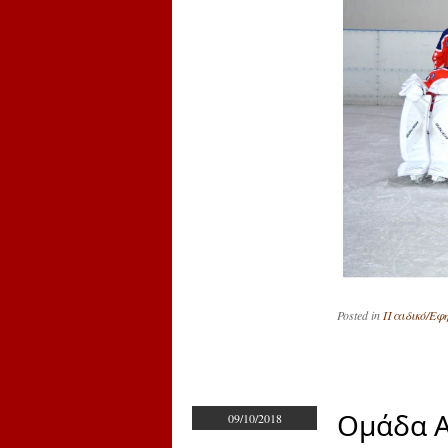
Posted in
Παιδικό/Εφη
Ομάδα Α
09/10/2018