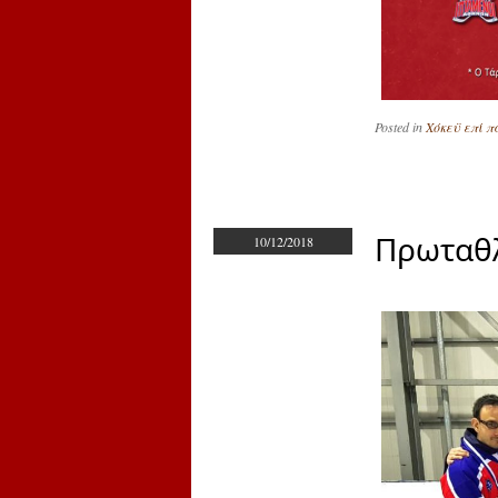
Posted in
Χόκεϋ επί 
Πρωταθλ
10/12/2018