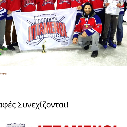
πάγου
|
αφές Συνεχίζονται!