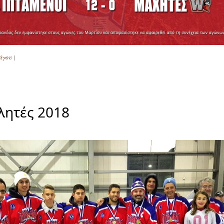
πάγου
|
ητές 2018