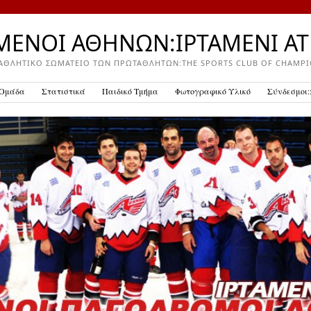
ΜΕΝΟΙ ΑΘΗΝΩΝ:IPTAMENI A
Ο ΑΘΛΗΤΙΚΟ ΣΩΜΑΤΕΙΟ ΤΩΝ ΠΡΩΤΑΘΛΗΤΩΝ:THE SPORTS CLUB OF CHAMPIO
Ομάδα
Στατιστικά
Παιδικό Τμήμα
Φωτογραφικό Υλικό
Σύνδεσμοι