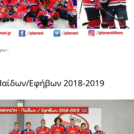
βικό
|
Παίδων/Εφήβων 2018-2019