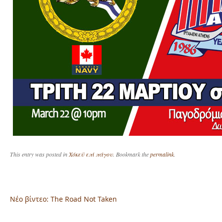
This entry was posted in
Χόκεϋ επί πάγου
. Bookmark the
permalink
.
Post navigation
Νέο βίντεο: The Road Not Taken