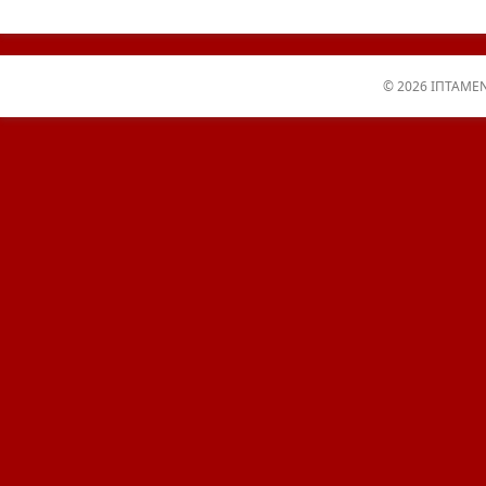
© 2026 ΙΠΤΑΜΕ