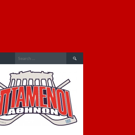
Search
for: