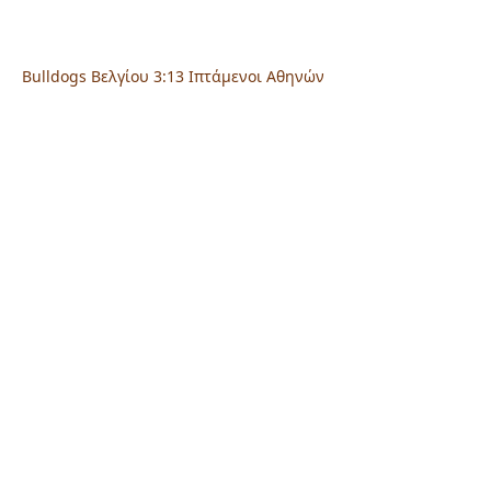
Post navigation
Bulldogs Βελγίου 3:13 Ιπτάμενοι Αθηνών